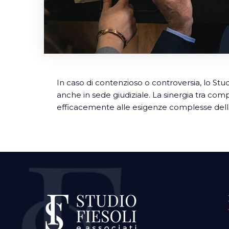
In caso di contenzioso o controversia, lo Stu
anche in sede giudiziale. La sinergia tra compe
efficacemente alle esigenze complesse del