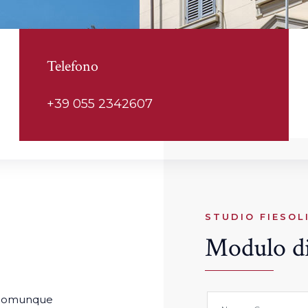
Telefono
+39 055 2342607
STUDIO FIESOL
Modulo di
 è comunque